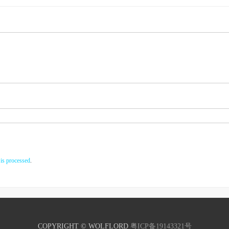
is processed
.
COPYRIGHT © WOLFLORD
粤ICP备19143321号