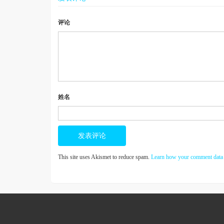
评论
姓名
This site uses Akismet to reduce spam.
Learn how your comment data 