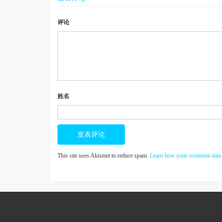
评论
姓名
This site uses Akismet to reduce spam.
Learn how your comment data 