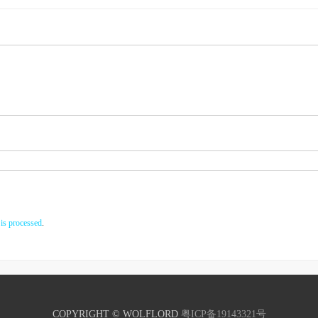
is processed
.
COPYRIGHT © WOLFLORD
粤ICP备19143321号